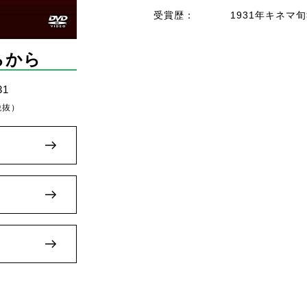
受賞歴：
1931年キネマ