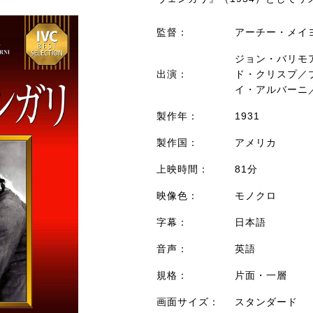
監督：
アーチー・メイ
ジョン・バリモ
出演：
ド・クリスプ／
イ・アルバーニ
製作年：
1931
製作国：
アメリカ
上映時間：
81分
映像色：
モノクロ
字幕：
日本語
音声：
英語
規格：
片面・一層
画面サイズ：
スタンダード